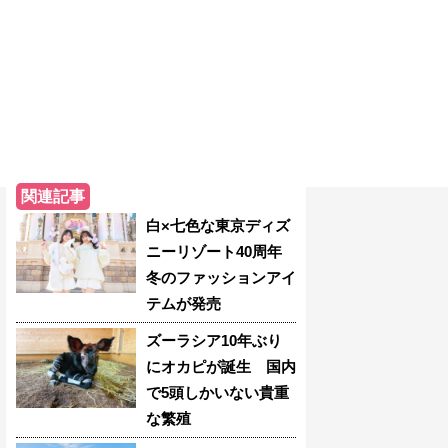
関連記事
白×七色な東京ディズ
ニーリゾート40周年
冬のファッションアイ
テムが発売
ズーラシア10年ぶり
にオカピが誕生 国内
で5頭しかいない貴重
な繁殖