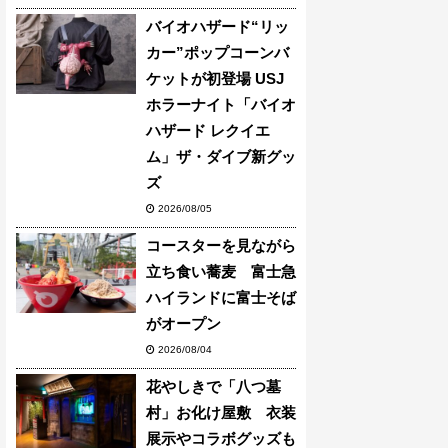
バイオハザード“リッ
カー”ポップコーンバ
ケットが初登場 USJ
ホラーナイト「バイオ
ハザード レクイエ
ム」ザ・ダイブ新グッ
ズ
2026/08/05
コースターを見ながら
立ち食い蕎麦 富士急
ハイランドに富士そば
がオープン
2026/08/04
花やしきで「八つ墓
村」お化け屋敷 衣装
展示やコラボグッズも