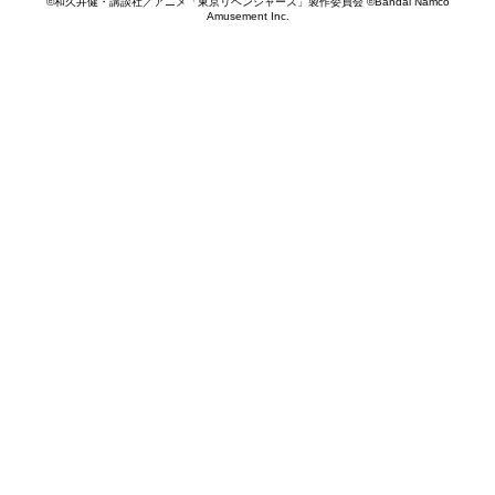
©和久井健・講談社／アニメ「東京リベンジャーズ」製作委員会 ©Bandai Namco
Amusement Inc.