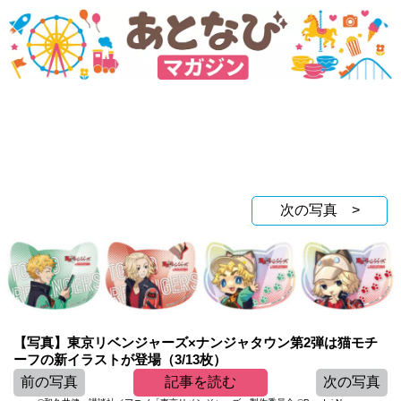
次の写真 >
【写真】東京リベンジャーズ×ナンジャタウン第2弾は猫モチ
ーフの新イラストが登場（3/13枚）
前の写真
記事を読む
次の写真