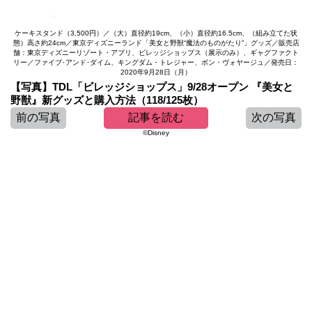
ケーキスタンド（3,500円）／（大）直径約19cm、（小）直径約16.5cm、（組み立てた状
態）高さ約24cm／東京ディズニーランド「美女と野獣“魔法のものがたり”」グッズ／販売店
舗：東京ディズニーリゾート・アプリ、ビレッジショップス（展示のみ）、ギャグファクト
リー／ファイブ･アンド･ダイム、キングダム・トレジャー、ボン・ヴォヤージュ／発売日：
2020年9月28日（月）
【写真】TDL「ビレッジショップス」9/28オープン 『美女と
野獣』新グッズと購入方法（118/125枚）
前の写真
記事を読む
次の写真
©︎Disney