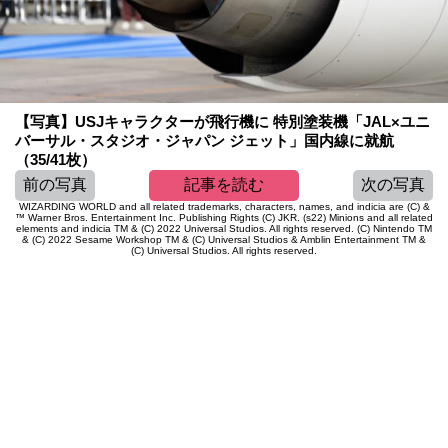
【写真】USJキャラクターが飛行機に 特別塗装機「JAL×ユニ
バーサル・スタジオ・ジャパン ジェット」国内線に就航
（35/41枚）
前の写真
記事を読む
次の写真
WIZARDING WORLD and all related trademarks, characters, names, and indicia are (C) &
™ Warner Bros. Entertainment Inc. Publishing Rights (C) JKR. (s22) Minions and all related
elements and indicia TM & (C) 2022 Universal Studios. All rights reserved. (C) Nintendo TM
& (C) 2022 Sesame Workshop TM & (C) Universal Studios & Amblin Entertainment TM &
(C) Universal Studios. All rights reserved.