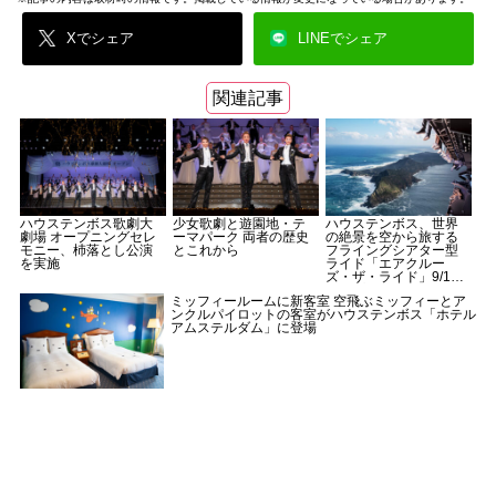
Xでシェア
LINEでシェア
関連記事
ハウステンボス歌劇大
少女歌劇と遊園地・テ
ハウステンボス、世界
劇場 オープニングセレ
ーマパーク 両者の歴史
の絶景を空から旅する
モニー、杮落とし公演
とこれから
フライングシアター型
を実施
ライド「エアクルー
ズ・ザ・ライド」9/12
オープン
ミッフィールームに新客室 空飛ぶミッフィーとア
ンクルパイロットの客室がハウステンボス「ホテル
アムステルダム」に登場