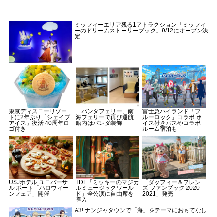
ミッフィーエリア残る1アトラクション「ミッフィ
ーのドリームストーリーブック」9/12にオープン決
定
東京ディズニーリゾー
「パンダフェリー」南
富士急ハイランド「ブ
トに2年ぶり「シェイブ
海フェリーで再び運航
ルーロック」コラボ ボ
アイス」復活 40周年ロ
船内はパンダ装飾
イス付きパスやコラボ
ゴ付き
ルーム宿泊も
USJホテル ユニバーサ
TDL「ミッキーのマジカ
「ダッフィー＆フレン
ル ポート「ハロウィー
ルミュージックワール
ズ ファンブック 2020-
ンフェア」開催
ド」全公演に自由席を
2021」発売
導入
A3! ナンジャタウンで「海」をテーマにおもてなし