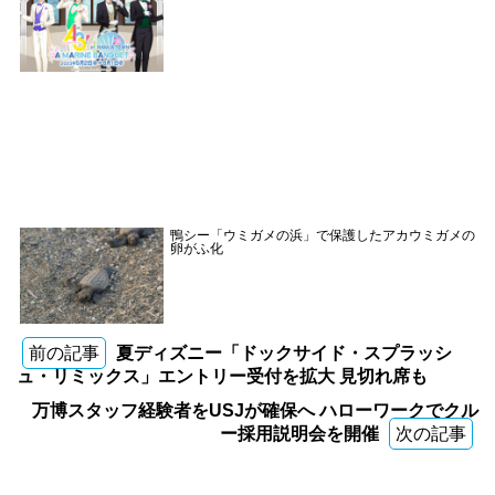
鴨シー「ウミガメの浜」で保護したアカウミガメの
卵がふ化
前の記事
夏ディズニー「ドックサイド・スプラッシ
ュ・リミックス」エントリー受付を拡大 見切れ席も
万博スタッフ経験者をUSJが確保へ ハローワークでクル
ー採用説明会を開催
次の記事