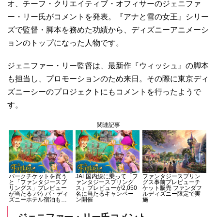
オ、チーフ・クリエイティブ・オフィサーのジェニファ
ー・リー氏がコメントを発表。『アナと雪の女王』シリー
ズで監督・脚本を務めた功績から、ディズニーアニメーシ
ョンのトップになった人物です。
ジェニファー・リー監督は、最新作『ウィッシュ』の脚本
も担当し、プロモーションのため来日。その際に東京ディ
ズニーシーのプロジェクトにもコメントを行ったようで
す。
関連記事
パークチケットを買う
JAL国内線に乗って「フ
ファンタジースプリン
と「ファンタジースプ
ァンタジースプリング
グス事前プレビューチ
リングス」プレビュー
ス」プレビューが2,050
ケット販売 ファンダフ
が当たる バケパ・ディ
名に当たるキャンペー
ルディズニー限定で実
ズニーホテル宿泊も合
ン開催
施
計4,200名にプレゼント