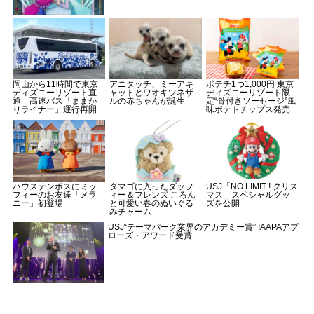
岡山から11時間で東京
アニタッチ、ミーアキ
ポテチ1つ1,000円 東京
ディズニーリゾート直
ャットとワオキツネザ
ディズニーリゾート限
通 高速バス「ままか
ルの赤ちゃんが誕生
定“骨付きソーセージ”風
りライナー」運行再開
味ポテトチップス発売
ハウステンボスにミッ
タマゴに入ったダッフ
USJ「NO LIMIT ! クリス
フィーのお友達「メラ
ィー＆フレンズ ころん
マス」スペシャルグッ
ニー」初登場
と可愛い春のぬいぐる
ズを公開
みチャーム
USJ“テーマパーク業界のアカデミー賞” IAAPAアプ
ローズ・アワード受賞