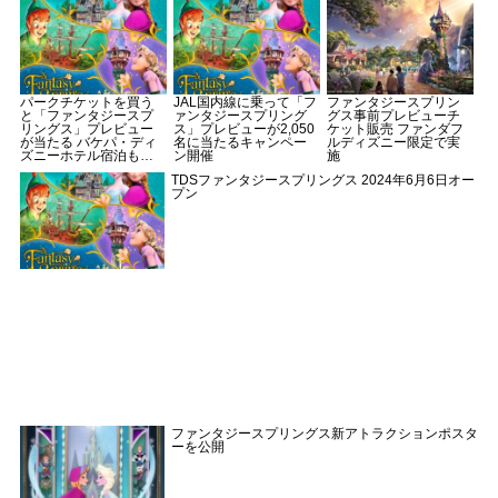
パークチケットを買う
JAL国内線に乗って「フ
ファンタジースプリン
と「ファンタジースプ
ァンタジースプリング
グス事前プレビューチ
リングス」プレビュー
ス」プレビューが2,050
ケット販売 ファンダフ
が当たる バケパ・ディ
名に当たるキャンペー
ルディズニー限定で実
ズニーホテル宿泊も合
ン開催
施
計4,200名にプレゼント
TDSファンタジースプリングス 2024年6月6日オー
プン
ファンタジースプリングス新アトラクションポスタ
ーを公開