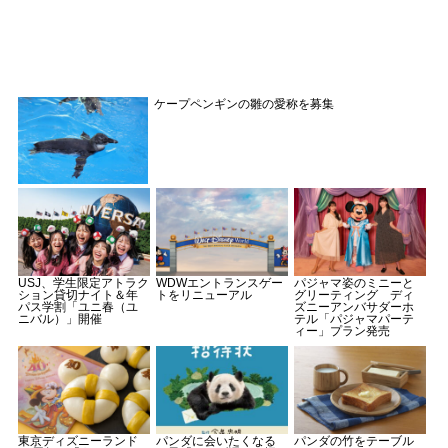
ケープペンギンの雛の愛称を募集
USJ、学生限定アトラク
WDWエントランスゲー
パジャマ姿のミニーと
ション貸切ナイト＆年
トをリニューアル
グリーティング ディ
パス学割「ユニ春（ユ
ズニーアンバサダーホ
ニバル）」開催
テル「パジャマパーテ
ィー」プラン発売
東京ディズニーランド
パンダに会いたくなる
パンダの竹をテーブル