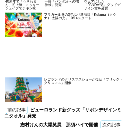
40周年で「うきわま
一冊「パンダ沼への招
ウェアにした
ん」初上陸 ミッキー
待状」発売
「PANDAYS」グッドデ
シェイプでチキン味
ザイン賞を受賞
フラガール昼の3年ぶり新演目「Kukuna（クク
ナ） 太陽の光」10/14スタート
レゴランドのクリスマスショーが復活「ブリック・
クリスマス」開催
前の記事
ピューロランド新グッズ「リボンデザインミ
ニタオル」発売
志村けんの大爆笑展 那須ハイで開催
次の記事