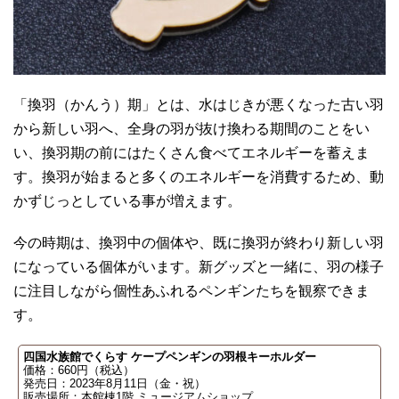
「換羽（かんう）期」とは、水はじきが悪くなった古い羽
から新しい羽へ、全身の羽が抜け換わる期間のことをい
い、換羽期の前にはたくさん食べてエネルギーを蓄えま
す。換羽が始まると多くのエネルギーを消費するため、動
かずじっとしている事が増えます。
今の時期は、換羽中の個体や、既に換羽が終わり新しい羽
になっている個体がいます。新グッズと一緒に、羽の様子
に注目しながら個性あふれるペンギンたちを観察できま
す。
四国水族館でくらす ケープペンギンの羽根キーホルダー
価格：660円（税込）
発売日：2023年8月11日（金・祝）
販売場所：本館棟1階 ミュージアムショップ