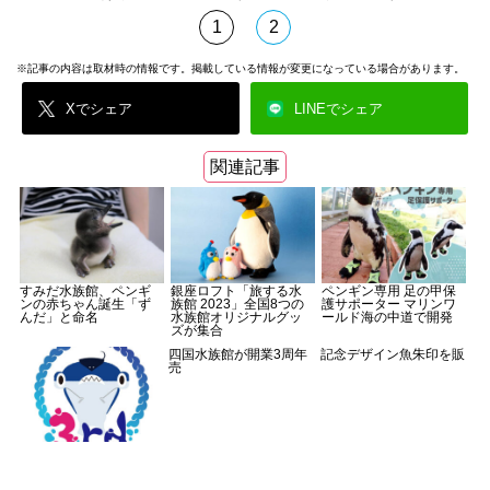
1
2
※記事の内容は取材時の情報です。掲載している情報が変更になっている場合があります。
Xでシェア
LINEでシェア
関連記事
すみだ水族館、ペンギ
銀座ロフト「旅する水
ペンギン専用 足の甲保
ンの赤ちゃん誕生「ず
族館 2023」全国8つの
護サポーター マリンワ
んだ」と命名
水族館オリジナルグッ
ールド海の中道で開発
ズが集合
四国水族館が開業3周年 記念デザイン魚朱印を販
売