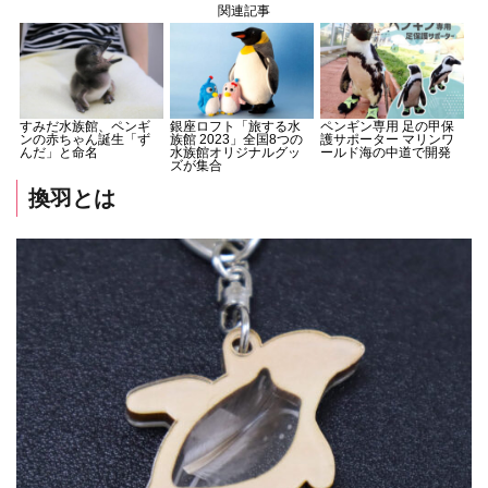
関連記事
すみだ水族館、ペンギ
銀座ロフト「旅する水
ペンギン専用 足の甲保
ンの赤ちゃん誕生「ず
族館 2023」全国8つの
護サポーター マリンワ
んだ」と命名
水族館オリジナルグッ
ールド海の中道で開発
ズが集合
換羽とは