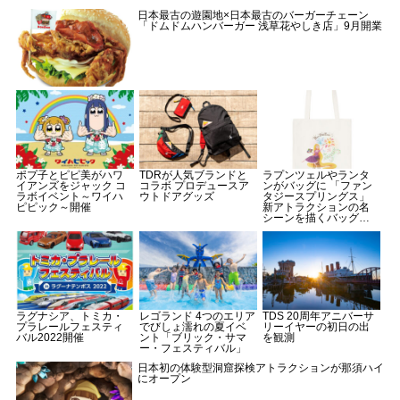
日本最古の遊園地×日本最古のバーガーチェーン
「ドムドムハンバーガー 浅草花やしき店」9月開業
ポプ子とピピ美がハワ
TDRが人気ブランドと
ラプンツェルやランタ
イアンズをジャック コ
コラボ プロデュースア
ンがバッグに 「ファン
ラボイベント～ワイハ
ウトドアグッズ
タジースプリングス」
ピピック～開催
新アトラクションの名
シーンを描くバッグ＆
ポーチ
ラグナシア、トミカ・
レゴランド 4つのエリア
TDS 20周年アニバーサ
プラレールフェスティ
でびしょ濡れの夏イベ
リーイヤーの初日の出
バル2022開催
ント「ブリック・サマ
を観測
ー・フェスティバル」
日本初の体験型洞窟探検アトラクションが那須ハイ
にオープン