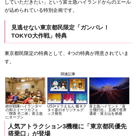
していただきたい」という富士急ハイランドからのエール
が込められている特別企画です。
見逃せない東京都民限定「ガンバレ！
TOKYO大作戦」特典
東京都民限定の特典として、4つの特典が用意されていま
す。
関連記事
絶叫戦隊ハイランダー
USJ×ドラえもん 蝶ネク
富士急ハイランド「富
の和スイーツカフェ
タイ姿のオリジナルグ
士飛行社」 五感で世界
「喫茶 不二休」富士急
ッズ発売
遺産・富士山を体感
にオープン
人気アトラクション3機種に「東京都民優先
搭乗口」が登場