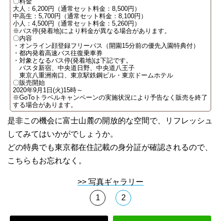
〇料金
大人：6,200円（通常セット料金：8,500円）
中高生：5,700円（通常セット料金：8,100円）
小人：4,500円（通常セット料金：5,260円）
※バス停(発着地)により料金が異なる場合があります。
〇内容
・オンライン顔登録フリーパス（開園15分前の優先入園特典付）
・都内発着高速バス往復乗車券
・対象となるバス停(発着地)は下記です。
バスタ新宿、中央道日野、中央道八王子
東京八重洲南口、東京駅鉄鋼ビル・東京ドームホテル
〇販売開始
2020年9月1日(火)15時～
※GoToトラベルキャンペーンの実施状況により予告なく販売を終了
する場合があります。
是非この機会に富士山麓の開放的な空間で、リフレッシュ
してみてはいかがでしょうか。
どの特典でも東京都在住記載の身分証が確認されるので、
こちらもお忘れなく。
>> 写真ギャラリー
1
2