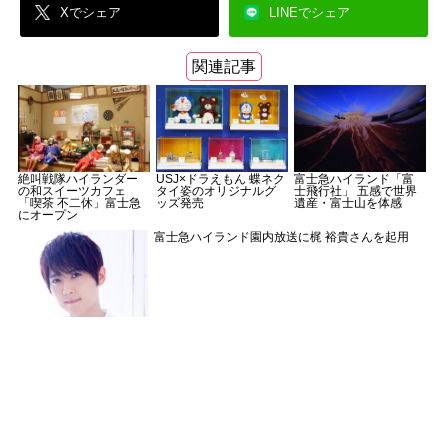
Xでシェア
LINEでシェア
関連記事
絶叫戦隊ハイランダー
USJ×ドラえもん 蝶ネク
富士急ハイランド「富
の和スイーツカフェ
タイ姿のオリジナルグ
士飛行社」 五感で世界
「喫茶 不二休」富士急
ッズ発売
遺産・富士山を体感
にオープン
富士急ハイランド園内放送に梶 裕貴さんを起用