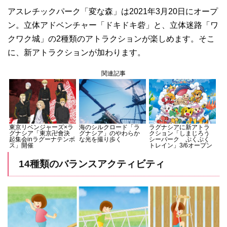
アスレチックパーク「変な森」は2021年3月20日にオープ
ン。立体アドベンチャー「ドキドキ砦」と、立体迷路「ワ
クワク城」の2種類のアトラクションが楽しめます。そこ
に、新アトラクションが加わります。
関連記事
東京リベンジャーズ×ラ
海のシルクロード「ラ
ラグナシアに新アトラ
グナシア「東京卍會決
グナシア」のやわらか
クション「しまじろう
起集会inラグーナテンボ
な光を撮り歩く
シーパーク ぷくぷく
ス」開催
トレイン」3/6オープン
14種類のバランスアクティビティ