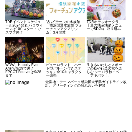
TDRイベントスケジュ
“占い”テーマの水族館
TDRホテルオークラ、
ール2024発表 ハロウィ
「横浜開運水族館 フォ
千葉の地産地消メニュ
ーンは10/1スタートで
ーチュンアクアリウ
ーでSDGsに取り組み
スプブ終了
ム」3月開業
WDW、Happily Ever
ピューロランド「ハー
生きものたちとスポー
Afterが9/29で終了
ト型バルーン付きステ
ツの秋や行楽の秋を楽
EPCOT Foreverは9/28
ッキ」全10キャラクタ
しむ シーパラ秋イベ
まで
ー発売
「アキパラ！」
遊園地・テーマパーク感染拡大予防ガイドライン改
訂、グリーティングの触れ合いを解禁