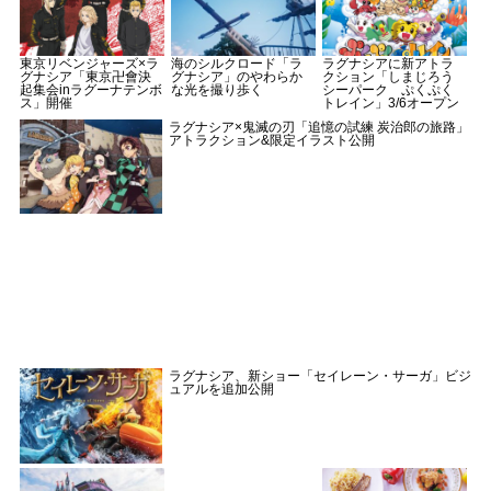
東京リベンジャーズ×ラ
海のシルクロード「ラ
ラグナシアに新アトラ
グナシア「東京卍會決
グナシア」のやわらか
クション「しまじろう
起集会inラグーナテンボ
な光を撮り歩く
シーパーク ぷくぷく
ス」開催
トレイン」3/6オープン
ラグナシア×鬼滅の刃「追憶の試練 炭治郎の旅路」
アトラクション&限定イラスト公開
ラグナシア、新ショー「セイレーン・サーガ」ビジ
ュアルを追加公開