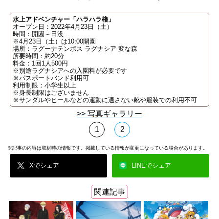
水上アドベンチャー「ハラハラ櫓」
オープン日：2022年4月23日（土）
時間：開園～日没
※4月23日（土）は10:00開園
場所：ラグーナテンボス ラグナシア 変な森
所要時間：約20分
料金：1回1人500円
※別途ラグナシアへの入園料が必要です
※パスポートバンド利用可
利用制限：小学生以上
※身長制限はございません
※サンダルやヒールなどの運動に適さない靴や服装での利用不可
>> 写真ギャラリー
1
2
※記事の内容は取材時の情報です。掲載している情報が変更になっている場合があります。
Xでシェア
LINEでシェア
関連記事