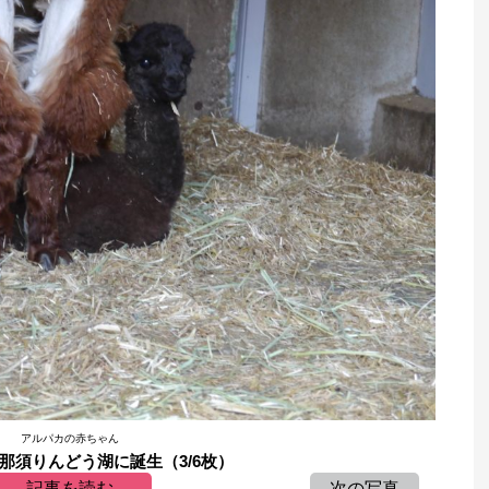
アルパカの赤ちゃん
那須りんどう湖に誕生（3/6枚）
記事を読む
次の写真