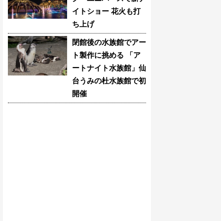
イトショー 花火も打
ち上げ
閉館後の水族館でアー
ト製作に挑める 「ア
ートナイト水族館」仙
台うみの杜水族館で初
開催