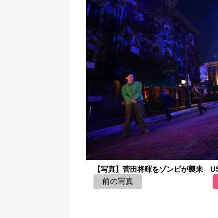
【写真】菅田将暉をゾンビが襲来 US
前の写真