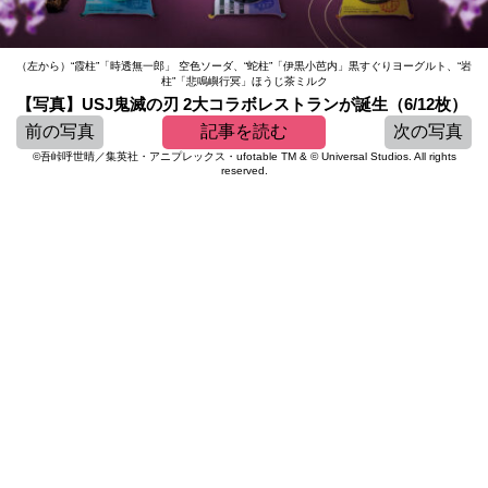
（左から）“霞柱”「時透無一郎」 空色ソーダ、“蛇柱”「伊黒小芭内」黒すぐりヨーグルト、“岩
柱”「悲鳴嶼行冥」ほうじ茶ミルク
【写真】USJ鬼滅の刃 2大コラボレストランが誕生（6/12枚）
前の写真
記事を読む
次の写真
©吾峠呼世晴／集英社・アニプレックス・ufotable TM & © Universal Studios. All rights
reserved.