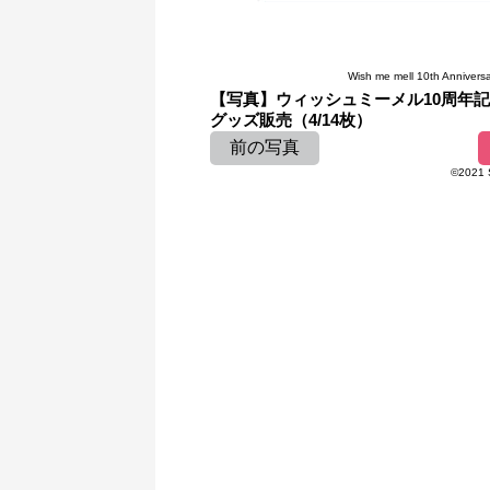
Wish me mell 10th A
【写真】ウィッシュミーメル10周年
グッズ販売（4/14枚）
前の写真
©︎202