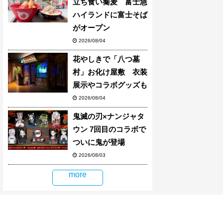
立ち食い蕎麦 富士急
ハイランドに富士そば
がオープン
2026/08/04
花やしきで「八つ墓
村」お化け屋敷 衣装
展示やコラボグッズも
2026/08/04
鬼滅の刃×ナンジャタ
ウン 7回目のコラボで
ついに鬼が登場
2026/08/03
more