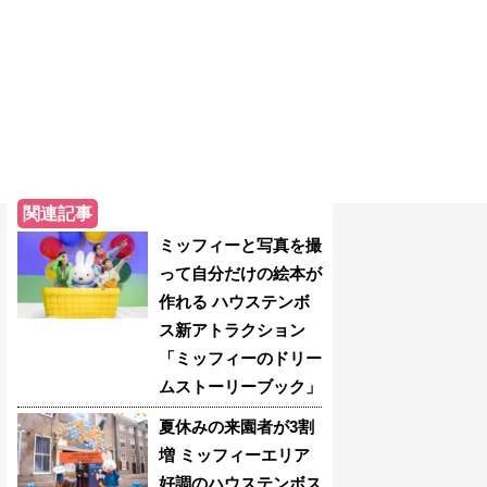
関連記事
ミッフィーと写真を撮
って自分だけの絵本が
作れる ハウステンボ
ス新アトラクション
「ミッフィーのドリー
ムストーリーブック」
夏休みの来園者が3割
増 ミッフィーエリア
好調のハウステンボス