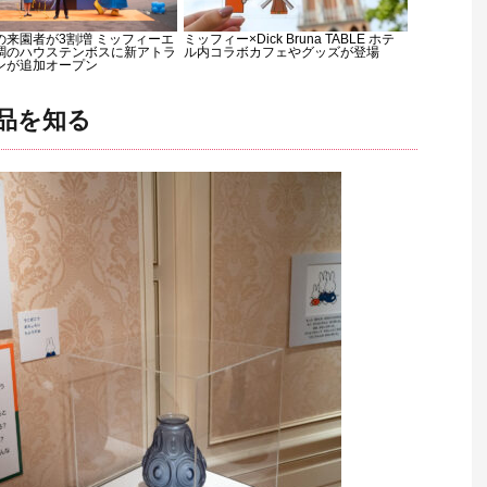
の来園者が3割増 ミッフィーエ
ミッフィー×Dick Bruna TABLE ホテ
調のハウステンボスに新アトラ
ル内コラボカフェやグッズが登場
ンが追加オープン
品を知る