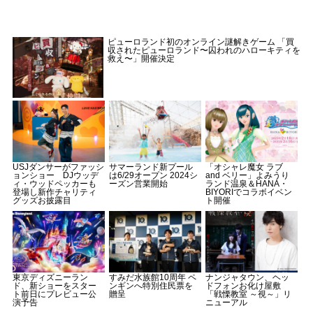
ピューロランド初のオンライン謎解きゲーム 「買
収されたピューロランド〜囚われのハローキティを
救え〜」開催決定
USJダンサーがファッシ
サマーランド新プール
「オシャレ魔女 ラブ
ョンショー DJウッデ
は6/29オープン 2024シ
and ベリー」よみうり
ィ・ウッドペッカーも
ーズン営業開始
ランド温泉＆HANA・
登場し新作チャリティ
BIYORIでコラボイベン
グッズお披露目
ト開催
東京ディズニーラン
すみだ水族館10周年 ペ
ナンジャタウン、ヘッ
ド、新ショーをスター
ンギンへ特別住民票を
ドフォンお化け屋敷
ト前日にプレビュー公
贈呈
「戦慄教室 ～視～」リ
演予告
ニューアル