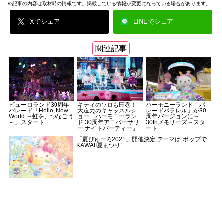
※記事の内容は取材時の情報です。掲載している情報が変更になっている場合があります。
Xでシェア
LINEでシェア
関連記事
キティのソロも圧巻！
ハーモニーランド「パ
ピューロランド30周年
大迫力のキャッスルシ
レードパラレル」が30
パレード「Hello, New
ョー「ハーモニーラン
周年バージョンに～
World ～虹を、つなごう
ド 30周年アニバーサリ
30thメモリーズ～スタ
～」スタート
ー ナイトパーティー」
ート
「夏ぴゅーろ2021」開催決定 テーマは“ポップで
KAWAII夏まつり”