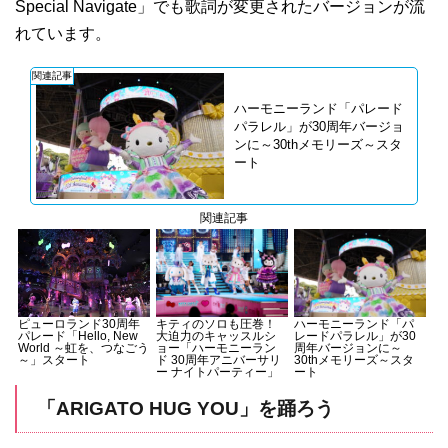
Special Navigate」でも歌詞が変更されたバージョンが流
れています。
関連記事
ハーモニーランド「パレード
パラレル」が30周年バージョ
ンに～30thメモリーズ～スタ
ート
関連記事
キティのソロも圧巻！
ハーモニーランド「パ
ピューロランド30周年
大迫力のキャッスルシ
レードパラレル」が30
パレード「Hello, New
ョー「ハーモニーラン
周年バージョンに～
World ～虹を、つなごう
ド 30周年アニバーサリ
30thメモリーズ～スタ
～」スタート
ー ナイトパーティー」
ート
「ARIGATO HUG YOU」を踊ろう