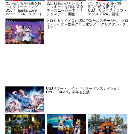
エルモたちが花束を持
吉田社長がジャンボリ
パークから全国へ“感
ってグリーティング
ミッキー！を踊る 東京
謝”と“愛”を拡げる
USJ「Thanks Love
ディズニーシーで「サ
USJ「サンクス・ラブ・
Month 2024」スタート
ンクスデー」開催
マンス 2024」開催
クロミ＆マイメロがUSJで新たなステージへ「クロ
ミ・ライブ～世界クロミ化ツアー クリスタル・ク
リア～」
USJサマー・ナイト「サマーダンスナイトwith
HYBE JAPAN」今年も公演