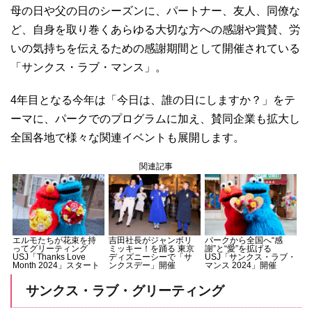
母の日や父の日のシーズンに、パートナー、友人、同僚な
ど、自身を取り巻くあらゆる大切な方への感謝や賞賛、労
いの気持ちを伝えるための感謝期間として開催されている
「サンクス・ラブ・マンス」。
4年目となる今年は「今日は、誰の日にしますか？」をテ
ーマに、パークでのプログラムに加え、賛同企業も拡大し
全国各地で様々な関連イベントも展開します。
関連記事
エルモたちが花束を持
吉田社長がジャンボリ
パークから全国へ“感
ってグリーティング
ミッキー！を踊る 東京
謝”と“愛”を拡げる
USJ「Thanks Love
ディズニーシーで「サ
USJ「サンクス・ラブ・
Month 2024」スタート
ンクスデー」開催
マンス 2024」開催
サンクス・ラブ・グリーティング