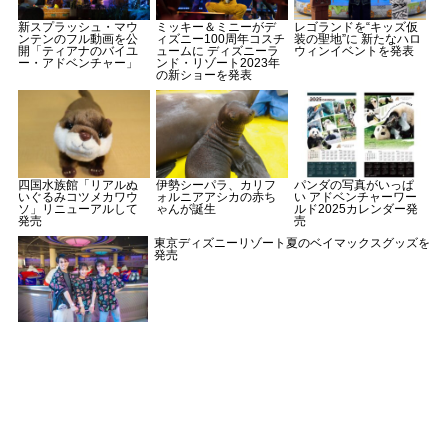
新スプラッシュ・マウ
ミッキー＆ミニーがデ
レゴランドを“キッズ仮
ンテンのフル動画を公
ィズニー100周年コスチ
装の聖地”に 新たなハロ
開「ティアナのバイユ
ュームに ディズニーラ
ウィンイベントを発表
ー・アドベンチャー」
ンド・リゾート2023年
の新ショーを発表
四国水族館「リアルぬ
伊勢シーパラ、カリフ
パンダの写真がいっぱ
いぐるみコツメカワウ
ォルニアアシカの赤ち
い アドベンチャーワー
ソ」リニューアルして
ゃんが誕生
ルド2025カレンダー発
発売
売
東京ディズニーリゾート夏のベイマックスグッズを
発売