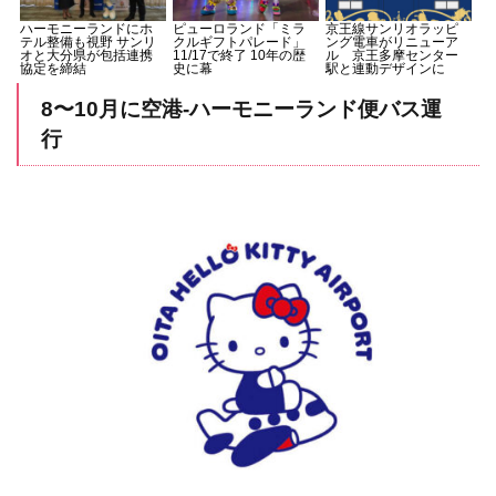
ハーモニーランドにホ
ピューロランド「ミラ
京王線サンリオラッピ
テル整備も視野 サンリ
クルギフトパレード」
ング電車がリニューア
オと大分県が包括連携
11/17で終了 10年の歴
ル 京王多摩センター
協定を締結
史に幕
駅と連動デザインに
8〜10月に空港-ハーモニーランド便バス運
行