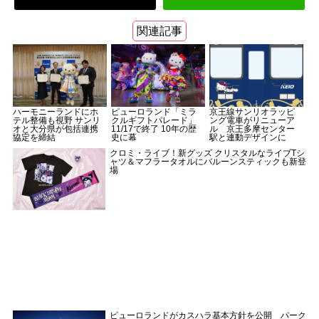
関連記事
ハーモニーランドにホ
ピューロランド「ミラ
京王線サンリオラッピ
テル整備も視野 サンリ
クルギフトパレード」
ング電車がリニューア
オと大分県が包括連携
11/17で終了 10年の歴
ル 京王多摩センター
協定を締結
史に幕
駅と連動デザインに
クロミ・ライブ！新グッズ クリスタルなライブTシ
ャツ＆マフラータオルにバルーンスティックも新登
場
ピューロランドがカスハラ基本方針を公開 パーク