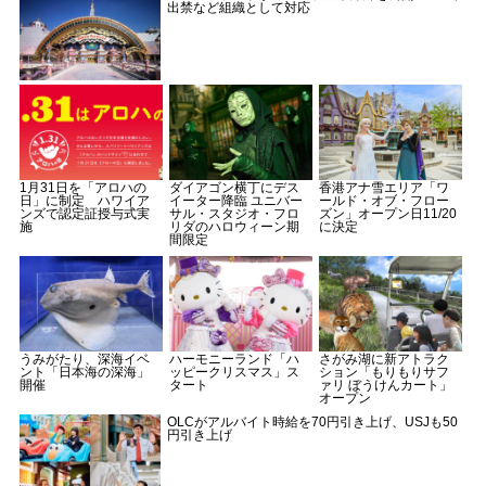
出禁など組織として対応
1月31日を「アロハの
ダイアゴン横丁にデス
香港アナ雪エリア「ワ
日」に制定 ハワイア
イーター降臨 ユニバー
ールド・オブ・フロー
ンズで認定証授与式実
サル・スタジオ・フロ
ズン」オープン日11/20
施
リダのハロウィーン期
に決定
間限定
うみがたり、深海イベ
ハーモニーランド「ハ
さがみ湖に新アトラク
ント「日本海の深海」
ッピークリスマス」ス
ション「もりもりサフ
開催
タート
ァリ ぼうけんカート」
オープン
OLCがアルバイト時給を70円引き上げ、USJも50
円引き上げ