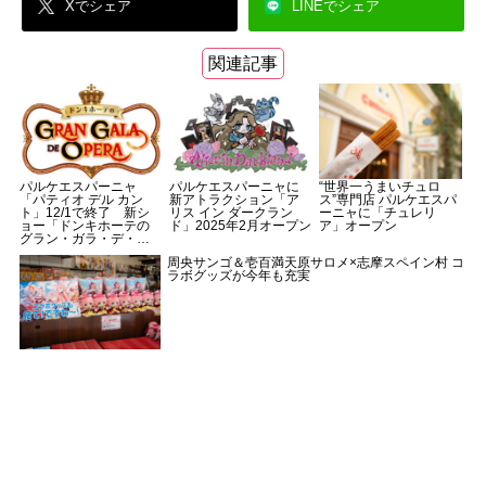
Xでシェア
LINEでシェア
関連記事
パルケエスパーニャ
パルケエスパーニャに
“世界一うまいチュロ
「パティオ デル カン
新アトラクション「ア
ス”専門店 パルケエスパ
ト」12/1で終了 新シ
リス イン ダークラン
ーニャに「チュレリ
ョー「ドンキホーテの
ド」2025年2月オープン
ア」オープン
グラン・ガラ・デ・オ
ペラ～帰ってきたテア
周央サンゴ＆壱百満天原サロメ×志摩スペイン村 コ
トロ・ラ・マンチャ
ラボグッズが今年も充実
～」2025年スタート