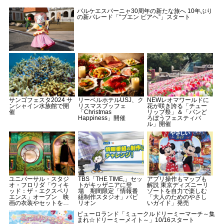
パルケエスパーニャ30周年の新たな旅へ 10年ぶり
の新パレード「“ブエン ビアヘ”」スタート
サンゴフェスタ2024 サ
リーベルホテルUSJ、ク
NEWレオマワールドに
ンシャイン水族館で開
リスマスブッフェ
花が咲き誇る「チュー
催
「Christmas
リップ祭」＆「パンど
Happiness」開催
ろぼうフェスティバ
ル」開催
ユニバーサル・スタジ
TBS「THE TIME,」セッ
アプリ操作もマップも
オ・フロリダ「ウィキ
トがキッザニアに登
解説 東京ディズニーリ
ッド：ザ・エクスペリ
場 期間限定「情報番
ゾートを自力で楽しむ
エンス」オープン 映
組制作スタジオ」パビ
「大人のためのやさし
画の衣装やセットを体
リオン
いガイド」発売
感
ピューロランド「ミュークルドリーミーマーチ～集
まれ☆ドリーミーメイト～」10/16スタート