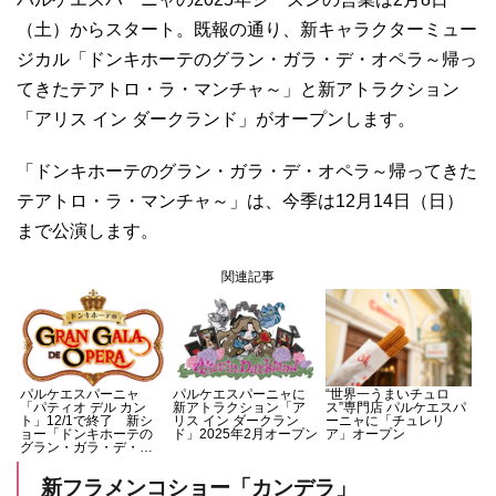
（土）からスタート。既報の通り、新キャラクターミュー
ジカル「ドンキホーテのグラン・ガラ・デ・オペラ～帰っ
てきたテアトロ・ラ・マンチャ～」と新アトラクション
「アリス イン ダークランド」がオープンします。
「ドンキホーテのグラン・ガラ・デ・オペラ～帰ってきた
テアトロ・ラ・マンチャ～」は、今季は12月14日（日）
まで公演します。
関連記事
パルケエスパーニャ
パルケエスパーニャに
“世界一うまいチュロ
「パティオ デル カン
新アトラクション「ア
ス”専門店 パルケエスパ
ト」12/1で終了 新シ
リス イン ダークラン
ーニャに「チュレリ
ョー「ドンキホーテの
ド」2025年2月オープン
ア」オープン
グラン・ガラ・デ・オ
ペラ～帰ってきたテア
トロ・ラ・マンチャ
新フラメンコショー「カンデラ」
～」2025年スタート