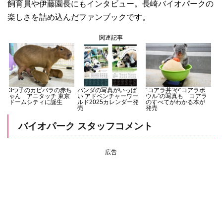
飼育員や伊藤園長にもインタビュー。長崎バイオパークの
楽しさを詰め込んだファンブックです。
関連記事
3つ子のカピバラの赤ち
パンダの写真がいっぱ
“コアラ丼”や“コアラボ
ゃん アニタッチ 東京
い アドベンチャーワー
ウル”の写真も コアラ
ドームシティに誕生
ルド2025カレンダー発
のすべてがわかる本が
売
発売
バイオパーク スタッフコメント
広告