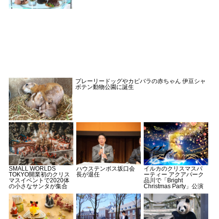
プレーリードッグやカピバラの赤ちゃん 伊豆シャ
ボテン動物公園に誕生
SMALL WORLDS
ハウステンボス坂口会
イルカのクリスマスパ
TOKYO開業初のクリス
長が退任
ーティー アクアパーク
マスイベントで2020体
品川で「Bright
の小さなサンタが集合
Christmas Party」公演