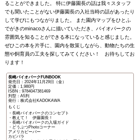
ることができました。 特に伊藤園長の話は我々スタッフ
でも聞いたことがない伊藤園長の入社当時の話があったり
して学びにもつながりました。 また園内マップをひとふ
でがきのminacoさんに描いていただき、バイオパークの
雰囲気を知ることができる本になっていると感じました。
ぜひこの本を片手に、園内を散策しながら、動物たちの生
態や飼育員の工夫を探してみてください！ お待ちしてお
ります！
長崎バイオパークFUNBOOK
発売日：2024年11月29日（金）
定価：1,980円
ISBN：9784047381469
判型：A5判
発行：株式会社KADOKAWA
もくじ
・長崎バイオパークのコンセプト
・教えて！ 伊藤園長！
・長崎バイオパークの入場ガイド
・どうぶつPhotoコーナー
アメリカビーバー
カピバラ