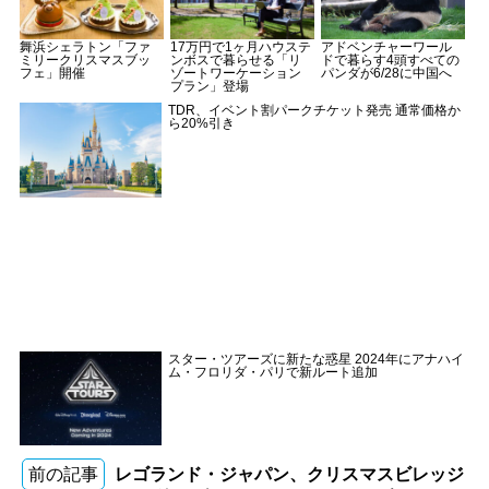
舞浜シェラトン「ファ
17万円で1ヶ月ハウステ
アドベンチャーワール
ミリークリスマスブッ
ンボスで暮らせる「リ
ドで暮らす4頭すべての
フェ」開催
ゾートワーケーション
パンダが6/28に中国へ
プラン」登場
TDR、イベント割パークチケット発売 通常価格か
ら20%引き
スター・ツアーズに新たな惑星 2024年にアナハイ
ム・フロリダ・パリで新ルート追加
前の記事
レゴランド・ジャパン、クリスマスビレッジ