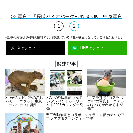
>> 写真：「長崎バイオパークFUNBOOK」中身写真
1
2
※記事の内容は取材時の情報です。掲載している情報が変更になっている場合があります。
Xでシェア
LINEでシェア
関連記事
3つ子のカピバラの赤ち
パンダの写真がいっぱ
“コアラ丼”や“コアラボ
ゃん アニタッチ 東京
い アドベンチャーワー
ウル”の写真も コアラ
ドームシティに誕生
ルド2025カレンダー発
のすべてがわかる本が
売
発売
天王寺動物園とコラボ シェラトン都ホテルでアニ
マル アフタヌーンティー開催