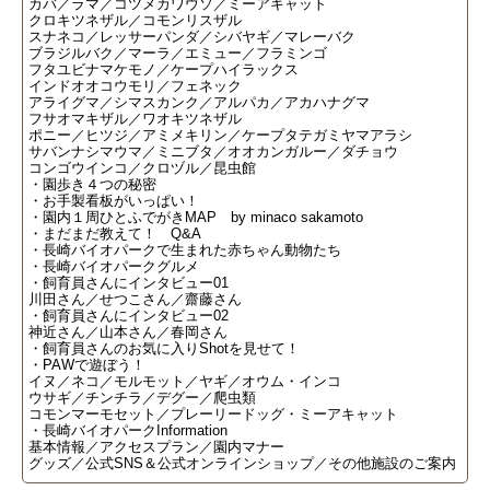
カバ／ラマ／コツメカワウソ／ミーアキャット
クロキツネザル／コモンリスザル
スナネコ／レッサーパンダ／シバヤギ／マレーバク
ブラジルバク／マーラ／エミュー／フラミンゴ
フタユビナマケモノ／ケープハイラックス
インドオオコウモリ／フェネック
アライグマ／シマスカンク／アルパカ／アカハナグマ
フサオマキザル／ワオキツネザル
ポニー／ヒツジ／アミメキリン／ケープタテガミヤマアラシ
サバンナシマウマ／ミニブタ／オオカンガルー／ダチョウ
コンゴウインコ／クロヅル／昆虫館
・園歩き４つの秘密
・お手製看板がいっぱい！
・園内１周ひとふでがきMAP by minaco sakamoto
・まだまだ教えて！ Q&A
・長崎バイオパークで生まれた赤ちゃん動物たち
・長崎バイオパークグルメ
・飼育員さんにインタビュー01
川田さん／せつこさん／齋藤さん
・飼育員さんにインタビュー02
神近さん／山本さん／春岡さん
・飼育員さんのお気に入りShotを見せて！
・PAWで遊ぼう！
イヌ／ネコ／モルモット／ヤギ／オウム・インコ
ウサギ／チンチラ／デグー／爬虫類
コモンマーモセット／プレーリードッグ・ミーアキャット
・長崎バイオパークInformation
基本情報／アクセスプラン／園内マナー
グッズ／公式SNS＆公式オンラインショップ／その他施設のご案内