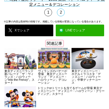
定メニュー＆デコレーション
1
2
※記事の内容は取材時の情報です。掲載している情報が変更になっている場合があります。
Xでシェア
LINEでシェア
関連記事
東京ディズニーランド
ヴィランズのバナーが
東京ディズニーシー・
新パレード「ザ・ヴィ
登場 東京ディズニー
ホテルミラコスタ「デ
ランズ・ハロウィー
ランド「ディズニー・
ィズニー・ハロウィー
ン“Into the Frenzy”」ス
ハロウィーン」デコレ
ン」中華ディナーコー
タート
ーション
ス
トリックorトリートを当てるゲームが登場 東京デ
ィズニーシー「ディズニー・ハロウィーン・グリー
ティング」スタート