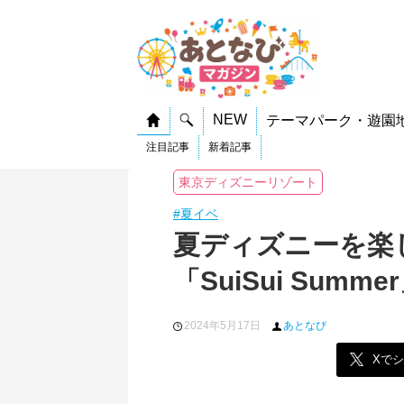
NEW
テーマパーク・遊園
注目記事
新着記事
東京ディズニーリゾート
#夏イベ
夏ディズニーを楽
「SuiSui Summ
2024年5月17日
あとなび
Xで