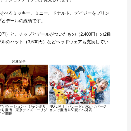
で寝そべるミッキー、ミニー、ドナルド、デイジーをプリン
ップとデールの総柄です。
0円）と、チップとデールがついたもの（2,400円）の2種
シブルのハット（3,600円）などヘッドウェアも充実してい
関連記事
ア“バケーション・ ジャンボリ
NO LIMIT！パレードが水かけバージ
年ぶり復活 東京ディズニーリゾ
ョンで復活 USJ夏イベ発表
イベ開催