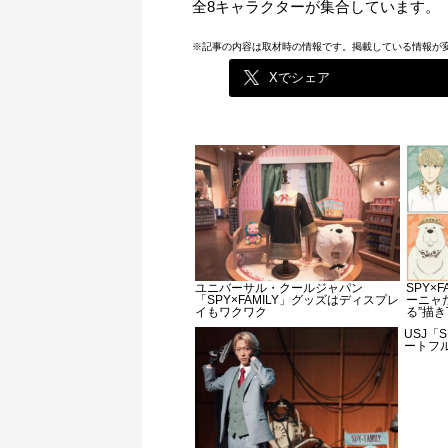
全8キャラクターが集合しています。
※記事の内容は取材時の情報です。掲載している情報が
Xでシェア
ユニバーサル・クールジャパン
SPY×
「SPY×FAMILY」グッズはディスプレ
ーニャ
イもワクワク
る”描
USJ「
ートフ