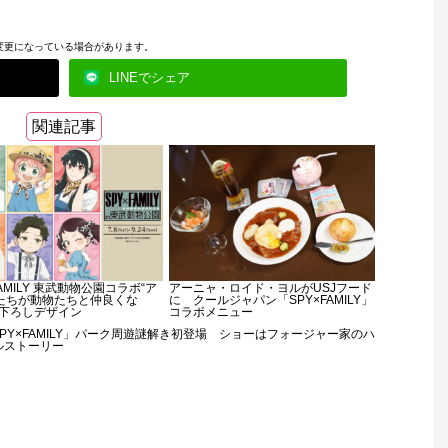
変更になっている場合があります。
LINEでシェア
関連記事
FAMILY 東武動物公園コラボ“ア
アーニャ・ロイド・ヨルがUSJフード
たちが動物たちと仲良くな
に クールジャパン「SPY×FAMILY」
き下ろしデザイン
コラボメニュー
SPY×FAMILY」パーク周遊謎解き初登場 ショーはフォージャー家のハ
ルストーリー