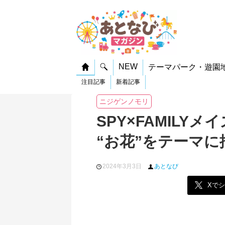
NEW
テーマパーク・遊園
注目記事
新着記事
ニジゲンノモリ
SPY×FAMIL
“お花”をテーマに
2024年3月3日
あとなび
Xで