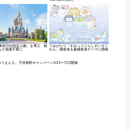
「事前日付指定入園」を導入 株
うみがたり「すみっコぐらしすいぞく
など抽選不要に
かん」捕食者＆被捕食者テーマに開催
うえんち、子供無料キャンペーン5/13〜7/13開催