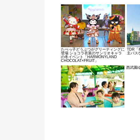
たべっ子どうぶつがグリーティングに
TDR
登場 ショコラ衣装のサンリオキャラ
主パス
の冬イベント「HARMONYLAND
CHOCOLAT×FRUIT」
西武園ゆ