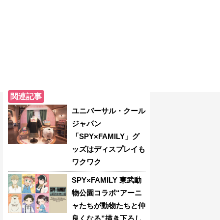
関連記事
ユニバーサル・クール
ジャパン
「SPY×FAMILY」グ
ッズはディスプレイも
ワクワク
SPY×FAMILY 東武動
物公園コラボ“アーニ
ャたちが動物たちと仲
良くなる”描き下ろし