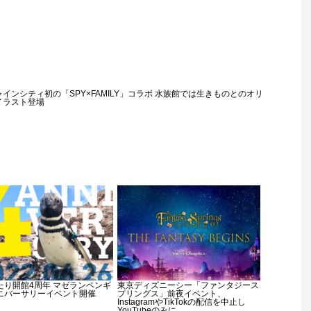
インシティ初の「SPY×FAMILY」コラボ 水族館では生きものとのオリ
イラスト登場
たり開館4周年 マゼランペンギ
東京ディズニーシー「ファンタジース
ニバーサリーイベント開催
プリングス」前夜イベント、
InstagramやTikTokの配信を中止し
YouTubeのみに