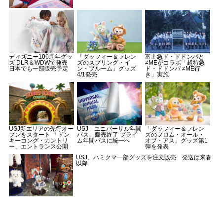
ディズニー100周年グッ
「ダッフィー＆フレン
富士急ド・ドドンパと
ズ DLR＆WDWで発売
ズのスプリング・イ
≠MEがコラボ「超特急
日本でも一部販売予定
ン・ブルーム」グッズ
ド・ドドンパ ≠ME行
4/1発売
き」実施
USJ新エリアの先行オー
USJ「ユニバーサル年間
「ダッフィー＆フレン
プンをスタート 「ドン
パス」販売終了 プライ
ズのフロム・オール・
キーコング・カントリ
ム年間パスに統一へ
オブ・アス」グッズ第1
ー」エントランス公開
弾を発表
USJ、ハミクマ一部グッズを注文販売 発送は来春
以降