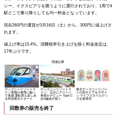
シー、イクスピアリを囲うように運行されており、1周で4
駅どこで乗り降りしても均一料金となっています。
現在260円の運賃が3月16日（土）から、300円に値上げさ
れます。
値上げ率は15.4%。消費税率引き上げを除く料金改定は、
17年ぶりです。
関連記事
ディズニーリゾートラ
ディズニーリゾートラ
東京ディズニーリゾー
イン実物の車両に触っ
イン、元旦にグリーン
トの窓やドアをデザイ
て体感 運転席も楽しめ
車両がデビュー Type C
ン ライフスタイルグッ
る特別展示スタート
全5編成が揃う
ズを新発売
回数券の販売を終了