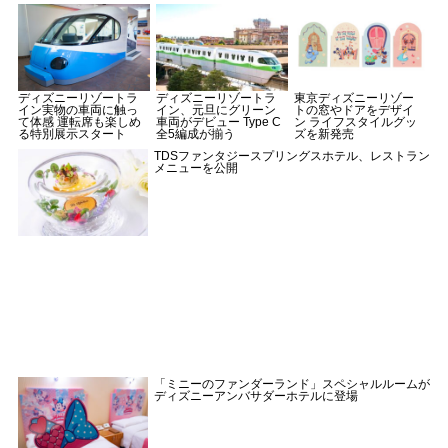
ディズニーリゾートラ
ディズニーリゾートラ
東京ディズニーリゾー
イン実物の車両に触っ
イン、元旦にグリーン
トの窓やドアをデザイ
て体感 運転席も楽しめ
車両がデビュー Type C
ン ライフスタイルグッ
る特別展示スタート
全5編成が揃う
ズを新発売
TDSファンタジースプリングスホテル、レストラン
メニューを公開
「ミニーのファンダーランド」スペシャルルームが
ディズニーアンバサダーホテルに登場