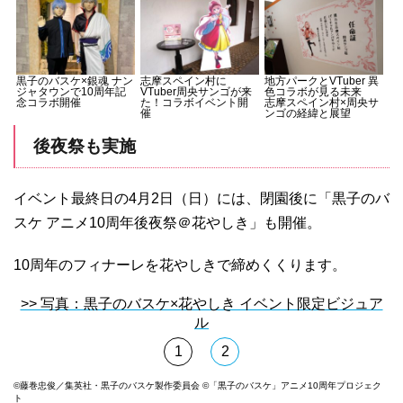
黒子のバスケ×銀魂 ナン
志摩スペイン村に
地方パークとVTuber 異
ジャタウンで10周年記
VTuber周央サンゴが来
色コラボが見る未来
念コラボ開催
た！コラボイベント開
志摩スペイン村×周央サ
催
ンゴの経緯と展望
後夜祭も実施
イベント最終日の4月2日（日）には、閉園後に「黒子のバ
スケ アニメ10周年後夜祭＠花やしき」も開催。
10周年のフィナーレを花やしきで締めくくります。
>> 写真：黒子のバスケ×花やしき イベント限定ビジュア
ル
1
2
©藤巻忠俊／集英社・黒子のバスケ製作委員会 ©「黒子のバスケ」アニメ10周年プロジェク
ト