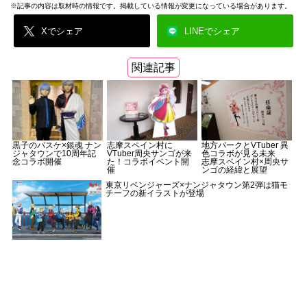
※記事の内容は取材時の情報です。掲載している情報が変更になっている場合があります。
Xでシェア
LINEでシェア
関連記事
黒子のバスケ×銀魂 ナン
志摩スペイン村に
地方パークとVTuber 異
ジャタウンで10周年記
VTuber周央サンゴが来
色コラボが見る未来
念コラボ開催
た！コラボイベント開
志摩スペイン村×周央サ
催
ンゴの経緯と展望
東京リベンジャーズ×ナンジャタウン第2弾は猫モ
チーフの新イラストが登場