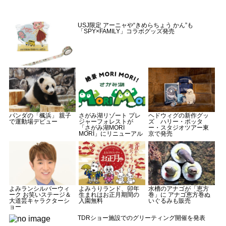
USJ限定 アーニャや“きめらちょう かん”も
「SPY×FAMILY」コラボグッズ発売
パンダの「楓浜」 親子
さがみ湖リゾート プレ
ヘドウィグの新作グッ
で運動場デビュー
ジャーフォレストが
ズ ハリー・ポッタ
「さがみ湖MORI
ー・スタジオツアー東
MORI」にリニューアル
京で発売
よみランシルバーウィ
よみうりランド、卯年
水槽のアナゴが「恵方
ーク お笑いステージ＆
生まれはお正月期間の
巻」に アナゴ恵方巻ぬ
大道芸キャラクターシ
入園無料
いぐるみも販売
ョー
TDRショー施設でのグリーティング開催を発表