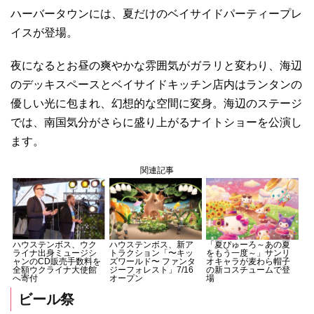
ハーバータウンには、夏だけのベイサイドパーティープレ
イスが登場。
夜になるとお昼の爽やかな雰囲気がガラリと変わり、海辺
のデッキスペースとベイサイドキッチン店内はランタンの
優しい光に包まれ、幻想的な空間に変身。海辺のステージ
では、南国気分がさらに盛り上がるナイトショーを公演し
ます。
関連記事
ハウステンボス、ウク
ハウステンボス、新ア
「夏ぴゅーろ～あの夏
ライナ出身ミュージシ
トラクション「〜キッ
をもう一度～」サンリ
ャンのCD販売手数料を
ズワールド〜 ファンタ
オキャラが麦わら帽子
全額ウクライナ大使館
ジーフォレスト」7/16
の新コスチュームで登
へ寄付
オープン
場
ビール祭