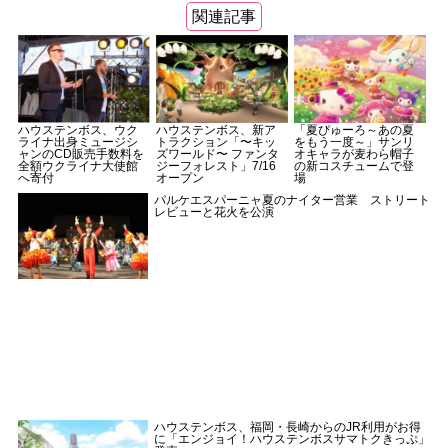
関連記事
ハウステンボス、ウク
ハウステンボス、新ア
「夏ぴゅーろ～あの夏
ライナ出身ミュージシ
トラクション「〜キッ
をもう一度～」サンリ
ャンのCD販売手数料を
ズワールド〜 ファンタ
オキャラが麦わら帽子
全額ウクライナ大使館
ジーフォレスト」7/16
の新コスチュームで登
へ寄付
オープン
場
パルケエスパーニャ夏のナイター営業 ストリート
レビューと花火を公演
ハウステンボス、福岡・長崎からのJR利用がお得
に「エンジョイ！ハウステンボスサマトクきっぷ」