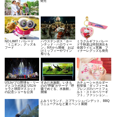
発売
NO LIMIT！パレード
ハウステンボス「ホー
ミラクルギフトパレー
「ミニオン」グッズ＆
ンテッド・ハロウィー
ド千秋楽は特別演出＆
フード
ン」9月から開催 おば
全国ライビュ実施 フ
けミッフィーやワイン
ィナーレグッズも発売
祭りも
USJがプロ野球セ・リー
すみだ水族館、いきも
カチューシャホルダー
グとコラボ決定 USJキ
のの“呼吸”がテーマ「呼
初登場「ダッフィー＆
ャラと球団マスコット
吸でめぐる、水族館」
フレンズのハートフェ
の記念ショーを公演
開催
ルト・ストロベリーギ
フト」ファッショング
ッズ
よみうりランド、スプラッシュバンデット、BBQ
リニューアルなど夏イベント展開