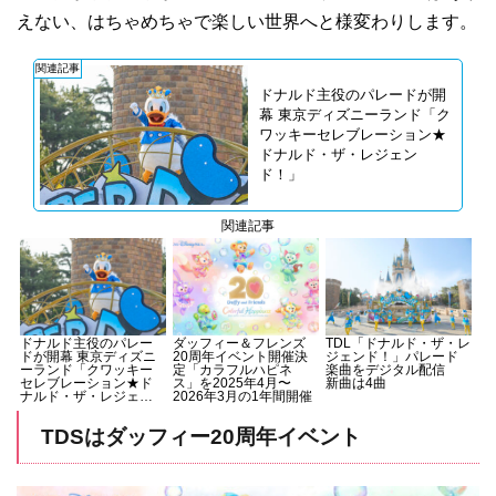
えない、はちゃめちゃで楽しい世界へと様変わりします。
関連記事
ドナルド主役のパレードが開
幕 東京ディズニーランド「ク
ワッキーセレブレーション★
ドナルド・ザ・レジェン
ド！」
関連記事
ドナルド主役のパレー
ダッフィー＆フレンズ
TDL「ドナルド・ザ・レ
ドが開幕 東京ディズニ
20周年イベント開催決
ジェンド！」パレード
ーランド「クワッキー
定「カラフルハピネ
楽曲をデジタル配信
セレブレーション★ド
ス」を2025年4月〜
新曲は4曲
ナルド・ザ・レジェン
2026年3月の1年間開催
ド！」
TDSはダッフィー20周年イベント