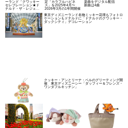
ーランド「クワッキー
定「カラフルハピネ
楽曲をデジタル配信
セレブレーション★ド
ス」を2025年4月〜
新曲は4曲
ナルド・ザ・レジェン
2026年3月の1年間開催
ド！」
東京ディズニーランド名物ミッキー花壇もフォトロ
ケーションもドナルドに「ドナルドのクワッキー・
ダックシティ」デコレーション
クッキー・アンとリーナ・ベルのグリーティング開
催 東京ディズニーシー「ダッフィー＆フレンズ・
ワンダフルキッチン」