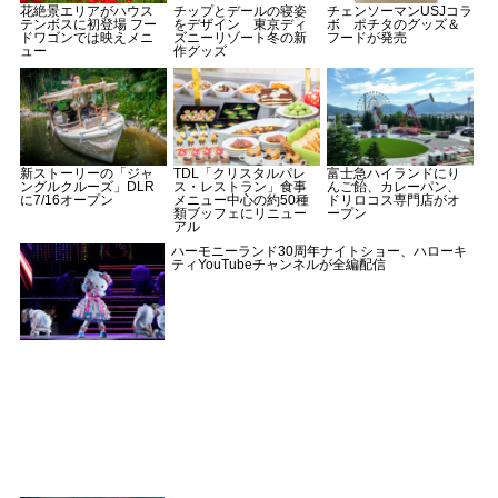
花絶景エリアがハウス
チップとデールの寝姿
チェンソーマンUSJコラ
テンボスに初登場 フー
をデザイン 東京ディ
ボ ポチタのグッズ＆
ドワゴンでは映えメニ
ズニーリゾート冬の新
フードが発売
ュー
作グッズ
新ストーリーの「ジャ
TDL「クリスタルパレ
富士急ハイランドにり
ングルクルーズ」DLR
ス・レストラン」食事
んご飴、カレーパン、
に7/16オープン
メニュー中心の約50種
ドリロコス専門店がオ
類ブッフェにリニュー
ープン
アル
ハーモニーランド30周年ナイトショー、ハローキ
ティYouTubeチャンネルが全編配信