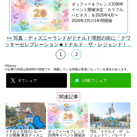
ダッフィー＆フレンズ20周年
イベント開催決定「カラフル
ハピネス」を2025年4月〜
2026年3月の1年間開催
>> 写真：ディズニーランドがドナルド理想の街に「クワ
ッキーセレブレーション★ドナルド・ザ・レジェンド！」
1
2
©Disney
※記事の内容は取材時の情報です。掲載している情報が変更になっている場合があります。
Xでシェア
LINEでシェア
関連記事
ドナルド主役のパレー
ダッフィー＆フレンズ
TDL「ドナルド・ザ・レ
ドが開幕 東京ディズニ
20周年イベント開催決
ジェンド！」パレード