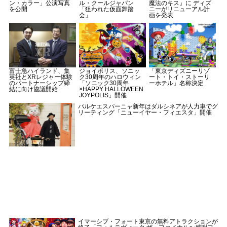
ン・カラー」公演写真
ル・クールジャパン
魔法のキス』に ディズ
を公開
「狙われた仮面舞踏
ニーがリニューアル計
会」
画を発表
富士急ハイランド、集
ジョイポリス、ソニッ
「東京ディズニーリゾ
英社とXRレジャー体験
ク30周年のハロウィン
ート・トイ・ストーリ
のパートナーシップ締
「ソニック30周年
ーホテル」名称決定
結に向け協議開始
×HAPPY HALLOWEEN
JOYPOLIS」開催
パルケエスパーニャ新年はダルシネアが人力車でグ
リーティング「ニューイヤー・フィエスタ」開催
イマーシブ・フォート東京の無料アトラクションが