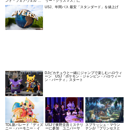
ンド・フェアウェル”」
リー・クリスマス」に
として公演
USJ、年間パス 最安「スタンダード」を値上げ
DJピカチュウと一緒にジャンプで楽しむハロウィ
ーン USJ「ポケモン・ジャンピン・ハロウィー
ン・パーティ」スタート
TDL新パレード「ディズ
USJで東野圭吾ミステリ
スプラッシュ・マウン
ニー・ハーモニー・イ
ーに参加 ユニバーサ
テンが『プリンセスと