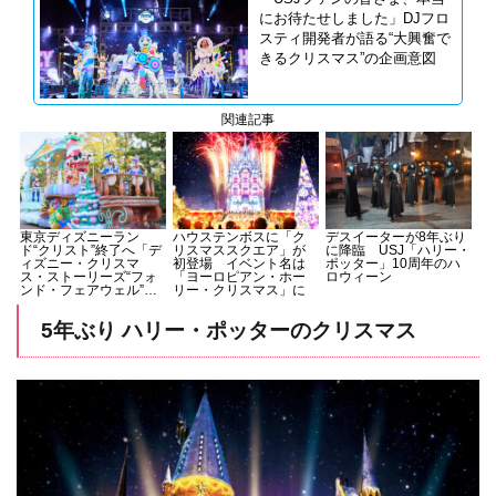
にお待たせしました」DJフロ
スティ開発者が語る“大興奮で
きるクリスマス”の企画意図
関連記事
東京ディズニーラン
ハウステンボスに「ク
デスイーターが8年ぶり
ド“クリスト”終了へ「デ
リスマススクエア​」が
に降臨 USJ「ハリー・
ィズニー・クリスマ
初登場 イベント名は
ポッター」10周年のハ
ス・ストーリーズ“フォ
「ヨーロピアン・ホー
ロウィーン
ンド・フェアウェル”」
リー・クリスマス」に
として公演
5年ぶり ハリー・ポッターのクリスマス