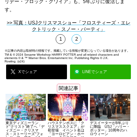
リデー・フロッグ・クワイア」も、5年ぶりに復活しま
す。
>> 写真：USJクリスマスショー「フロスティーズ・エレ
クトリック・スノー・パーティ」
1
2
※記事の内容は取材時の情報です。掲載している情報が変更になっている場合があります。
TM & © 2024 Sesame Workshop HARRY POTTER and all related characters and
elements © & ™ Warner Bros. Entertainment Inc. Publishing Rights © J.K.
Rowling. (s24)
Xでシェア
LINEでシェア
関連記事
東京ディズニーラン
ハウステンボスに「ク
デスイーターが8年ぶり
ド“クリスト”終了へ「デ
リスマススクエア​」が
に降臨 USJ「ハリー・
ィズニー・クリスマ
初登場 イベント名は
ポッター」10周年のハ
ス・ストーリーズ“フォ
「ヨーロピアン・ホー
ロウィーン