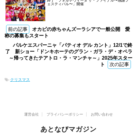
終了「フォルテヴィータ ザ・ファイナル〜感謝フ
ェスティバル〜」開催
前の記事
オカピの赤ちゃんズーラシアで一般公開 愛
称の募集もスタート
パルケエスパーニャ「パティオ デル カント」12/1で終
了 新ショー「ドンキホーテのグラン・ガラ・デ・オペラ
～帰ってきたテアトロ・ラ・マンチャ～」2025年スター
ト
次の記事
-
クリスマス
運営会社
プライバシーポリシー
お問い合わせ
あとなびマガジン