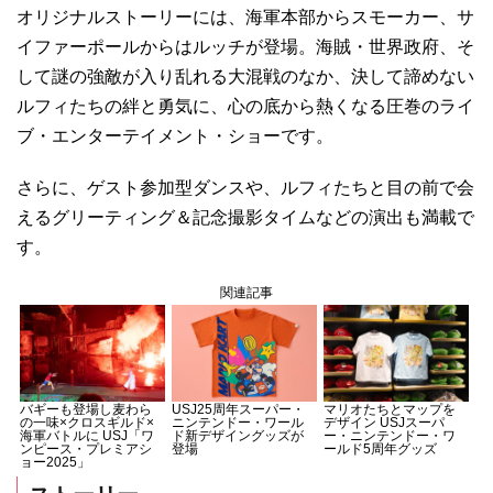
オリジナルストーリーには、海軍本部からスモーカー、サ
イファーポールからはルッチが登場。海賊・世界政府、そ
して謎の強敵が入り乱れる大混戦のなか、決して諦めない
ルフィたちの絆と勇気に、心の底から熱くなる圧巻のライ
ブ・エンターテイメント・ショーです。
さらに、ゲスト参加型ダンスや、ルフィたちと目の前で会
えるグリーティング＆記念撮影タイムなどの演出も満載で
す。
関連記事
バギーも登場し麦わら
USJ25周年スーパー・
マリオたちとマップを
の一味×クロスギルド×
ニンテンドー・ワール
デザイン USJスーパ
海軍バトルに USJ「ワ
ド新デザイングッズが
ー・ニンテンドー・ワ
ンピース・プレミアシ
登場
ールド5周年グッズ
ョー2025」