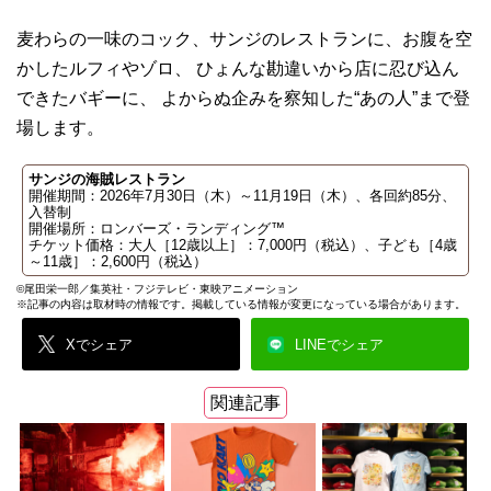
麦わらの一味のコック、サンジのレストランに、お腹を空
かしたルフィやゾロ、 ひょんな勘違いから店に忍び込ん
できたバギーに、 よからぬ企みを察知した“あの人”まで登
場します。
サンジの海賊レストラン
開催期間：2026年7月30日（木）～11月19日（木）、各回約85分、
入替制
開催場所：ロンバーズ・ランディング™
チケット価格：大人［12歳以上］：7,000円（税込）、子ども［4歳
～11歳］：2,600円（税込）
©尾田栄一郎／集英社・フジテレビ・東映アニメーション
※記事の内容は取材時の情報です。掲載している情報が変更になっている場合があります。
Xでシェア
LINEでシェア
関連記事