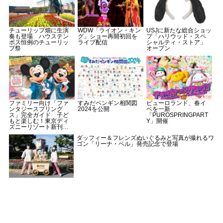
チューリップ畑に生演
WDW「ライオン・キン
USJに新たな総合ショッ
奏も登場 ハウステン
グ」ショー再開初回を
プ「ハリウッド・スペ
ボス恒例のチューリッ
ライブ配信
シャルティ・ストア」
プ祭
オープン
ファミリー向け「ファ
すみだペンギン相関図
ピューロランド、春イ
ンタジースプリング
2024を公開
ベを一新
ス」完全ガイド 子ど
「PUROSPRINGPART
もと楽しむ！東京ディ
Y」開催
ズニーリゾート新刊を
発売
ダッフィー＆フレンズぬいぐるみと写真が撮れるワ
ゴン「リーナ・ベル」発売記念で登場