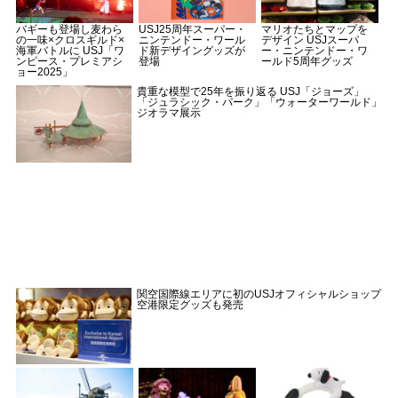
バギーも登場し麦わら
USJ25周年スーパー・
マリオたちとマップを
の一味×クロスギルド×
ニンテンドー・ワール
デザイン USJスーパ
海軍バトルに USJ「ワ
ド新デザイングッズが
ー・ニンテンドー・ワ
ンピース・プレミアシ
登場
ールド5周年グッズ
ョー2025」
貴重な模型で25年を振り返る USJ「ジョーズ」
「ジュラシック・パーク」「ウォーターワールド」
ジオラマ展示
関空国際線エリアに初のUSJオフィシャルショップ
空港限定グッズも発売