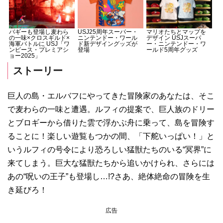
バギーも登場し麦わら
USJ25周年スーパー・
マリオたちとマップを
の一味×クロスギルド×
ニンテンドー・ワール
デザイン USJスーパ
海軍バトルに USJ「ワ
ド新デザイングッズが
ー・ニンテンドー・ワ
ンピース・プレミアシ
登場
ールド5周年グッズ
ョー2025」
ストーリー
巨人の島・エルバフにやってきた冒険家のあなたは、そこ
で麦わらの一味と遭遇。ルフィの提案で、巨人族のドリー
とブロギーから借りた雲で浮かぶ舟に乗って、島を冒険す
ることに！楽しい遊覧もつかの間、「下舵いっぱい！」と
いうルフィの号令により恐ろしい猛獣たちのいる“冥界”に
来てしまう。巨大な猛獣たちから追いかけられ、さらには
あの“呪いの王子”も登場し…!?さあ、絶体絶命の冒険を生
き延びろ！
広告