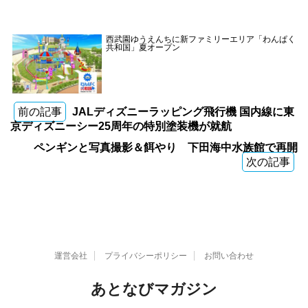
西武園ゆうえんちに新ファミリーエリア「わんぱく
共和国」夏オープン
前の記事
JALディズニーラッピング飛行機 国内線に東
京ディズニーシー25周年の特別塗装機が就航
ペンギンと写真撮影＆餌やり 下田海中水族館で再開
次の記事
運営会社
プライバシーポリシー
お問い合わせ
あとなびマガジン