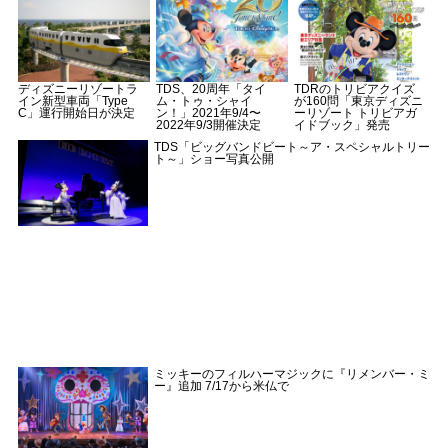
ディズニーリゾートラ
TDS、20周年「タイ
TDRのトリビアクイズ
イン新型車両「Type
ム・トゥ・シャイ
が160問「東京ディズニ
C」運行開始日が決定
ン！」2021年9/4〜
ーリゾート トリビアガ
2022年9/3開催決定
イドブック」発売
TDS「ビッグバンドビート～ア・スペシャルトリー
ト～」ショー写真公開
ミッキーのフィルハーマジックに『リメンバー・ミ
ー』追加 7/17から米仏で