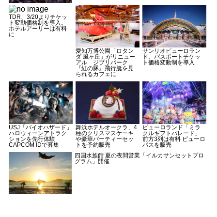
TDR、3/20よりチケッ
ト変動価格制を導入。
ホテルアーリーは有料
に
愛知万博公園「ロタン
サンリオピューロラン
ダ 風ヶ丘」がリニュー
ド、パスポートチケッ
アル ジブリパーク
ト価格変動制を導入
『紅の豚』飛行艇を見
られるカフェに
USJ「バイオハザード」
舞浜ホテルオークラ、4
ピューロランド「ミラ
ハロウィーンアトラク
種のクリスマスケーキ
クルギフトパレード」
ションを先行体験
や豪華パーティーセッ
前方3列は有料 ピューロ
CAPCOM IDで募集
トを予約販売
パスを販売
四国水族館 夏の夜間営業「イルカサンセットプロ
グラム」開催