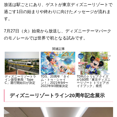
放送は駅ごとにあり、ゲストが東京ディズニーリゾートで
過ごす1日の始まりや終わりに向けたメッセージが流れま
す。
7月27日（火）始発から放送し、ディズニーテーマパーク
のモノレールでは世界で初となる試みです。
関連記事
ディズニーリゾートラ
TDS、20周年「タイ
TDRのトリビアクイズ
イン新型車両「Type
ム・トゥ・シャイ
が160問「東京ディズニ
C」運行開始日が決定
ン！」2021年9/4〜
ーリゾート トリビアガ
2022年9/3開催決定
イドブック」発売
ディズニーリゾートライン20周年記念展示