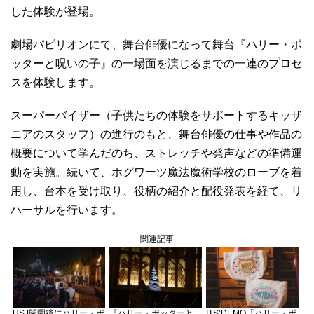
した体験が登場。
劇場パビリオンにて、舞台俳優になって舞台『ハリー・ポ
ッターと呪いの子』の一場面を演じるまでの一連のプロセ
スを体験します。
スーパーバイザー（子供たちの体験をサポートするキッザ
ニアのスタッフ）の進行のもと、舞台俳優の仕事や作品の
概要について学んだのち、ストレッチや発声などの準備運
動を実施。続いて、ホグワーツ魔法魔術学校のローブを着
用し、台本を受け取り、役柄の紹介と配役発表を経て、リ
ハーサルを行います。
関連記事
USJ閉園後にハリー・ポ
『ハリー・ポッターと
ITS’DEMO「ハリー・ポ