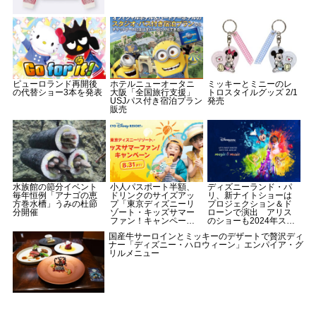
ピューロランド再開後
ホテルニューオータニ
ミッキーとミニーのレ
の代替ショー3本を発表
大阪「全国旅行支援」
トロスタイルグッズ 2/1
USJパス付き宿泊プラン
発売
販売
水族館の節分イベント
小人パスポート半額、
ディズニーランド・パ
毎年恒例「アナゴの恵
ドリンクのサイズアッ
リ、新ナイトショーは
方巻水槽」うみの杜節
プ「東京ディズニーリ
プロジェクション＆ド
分開催
ゾート・キッズサマー
ローンで演出 アリス
ファン！キャンペー
のショーも2024年スタ
ン」内容を発表
ート
国産牛サーロインとミッキーのデザートで贅沢ディ
ナー「ディズニー・ハロウィーン」エンパイア・グ
リルメニュー