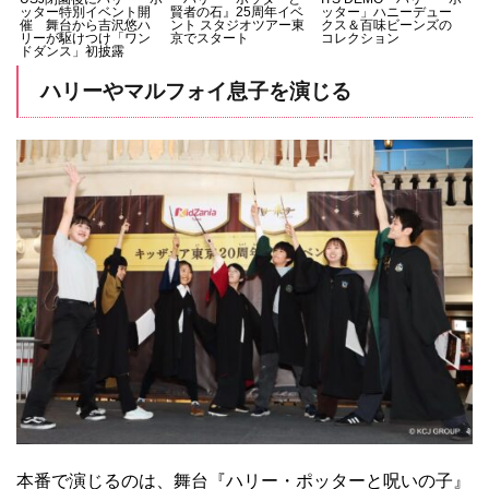
ッター特別イベント開
賢者の石』25周年イベ
ッター」ハニーデュー
催 舞台から吉沢悠ハ
ント スタジオツアー東
クス＆百味ビーンズの
リーが駆けつけ「ワン
京でスタート
コレクション
ドダンス」初披露
ハリーやマルフォイ息子を演じる
本番で演じるのは、舞台『ハリー・ポッターと呪いの子』