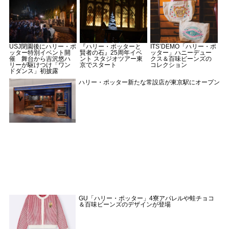
USJ閉園後にハリー・ポ
『ハリー・ポッターと
ITS’DEMO「ハリー・ポ
ッター特別イベント開
賢者の石』25周年イベ
ッター」ハニーデュー
催 舞台から吉沢悠ハ
ント スタジオツアー東
クス＆百味ビーンズの
リーが駆けつけ「ワン
京でスタート
コレクション
ドダンス」初披露
ハリー・ポッター新たな常設店が東京駅にオープン
GU「ハリー・ポッター」4寮アパレルや蛙チョコ
＆百味ビーンズのデザインが登場