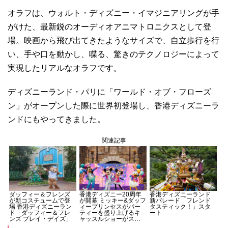
オラフは、ウォルト・ディズニー・イマジニアリングが手
がけた、最新鋭のオーディオアニマトロニクスとして登
場。映画から飛び出てきたようなサイズで、自立歩行を行
い、手や口を動かし、喋る、驚きのテクノロジーによって
実現したリアルなオラフです。
ディズニーランド・パリに「ワールド・オブ・フローズ
ン」がオープンした際に世界初登場し、香港ディズニーラ
ンドにもやってきました。
関連記事
ダッフィー＆フレンズ
香港ディズニー20周年
香港ディズニーランド
が新コスチュームで登
が開幕 ミッキー&ダッフ
新パレード「フレンド
場 香港ディズニーラン
ィープリンセスがパー
タスティック！」スタ
ド「ダッフィー＆フレ
ティーを盛り上げるキ
ート
ンズ プレイ・デイズ」
ャッスルショーがスタ
ート