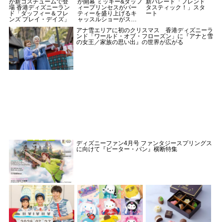
が新コスチュームで登
が開幕 ミッキー&ダッフ
新パレード「フレンド
場 香港ディズニーラン
ィープリンセスがパー
タスティック！」スタ
ド「ダッフィー＆フレ
ティーを盛り上げるキ
ート
ンズ プレイ・デイズ」
ャッスルショーがスタ
ート
アナ雪エリアに初のクリスマス 香港ディズニーラ
ンド「ワールド・オブ・フローズン」に『アナと雪
の女王／家族の思い出』の世界が広がる
ディズニーファン4月号 ファンタジースプリングス
に向けて『ピーター・パン』横断特集