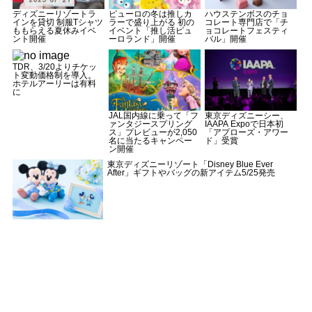
ディズニーリゾートラ
ピューロの冬は推しカ
ハウステンボスのチョ
インを貸切 制服Tシャツ
ラーで盛り上がる 初の
コレート専門店で「チ
ももらえる夏休みイベ
イベント「推し活ピュ
ョコレートフェスティ
ント開催
ーロランド」開催
バル」開催
TDR、3/20よりチケッ
ト変動価格制を導入。
ホテルアーリーは有料
に
JAL国内線に乗って「フ
東京ディズニーシー、
ァンタジースプリング
IAAPA Expoで日本初
ス」プレビューが2,050
「アプローズ・アワー
名に当たるキャンペー
ド」受賞
ン開催
東京ディズニーリゾート「Disney Blue Ever
After」ギフトやバッグの新アイテム5/25発売