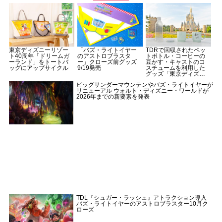
東京ディズニーリゾー
「バズ・ライトイヤー
TDRで回収されたペッ
ト40周年「ドリームガ
のアストロブラスタ
トボトル・コーヒーの
ーランド」をトートバ
ー」クローズ前グッズ
豆かす・キャストのコ
ッグにアップサイクル
9/19発売
スチュームを利用した
グッズ「東京ディズニ
ーリゾート・サーキュ
ビッグサンダーマウンテンやバズ・ライトイヤーが
レーティングスマイ
リニューアル ウォルト・ディズニー・ワールドが
ル」発売
2026年までの新要素を発表
TDL『シュガー・ラッシュ』アトラクション導入
バズ・ライトイヤーのアストロブラスター10月ク
ローズ