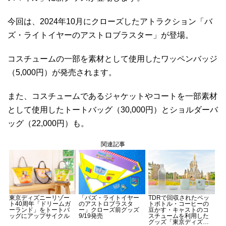
今回は、2024年10月にクローズしたアトラクション「バ
ズ・ライトイヤーのアストロブラスター」が登場。
コスチュームの一部を素材として使用したワッペンバッジ
（5,000円）が発売されます。
また、コスチュームであるジャケットやコートを一部素材
として使用したトートバッグ（30,000円）とショルダーバ
ッグ（22,000円）も。
関連記事
東京ディズニーリゾー
「バズ・ライトイヤー
TDRで回収されたペッ
ト40周年「ドリームガ
のアストロブラスタ
トボトル・コーヒーの
ーランド」をトートバ
ー」クローズ前グッズ
豆かす・キャストのコ
ッグにアップサイクル
9/19発売
スチュームを利用した
グッズ「東京ディズニ