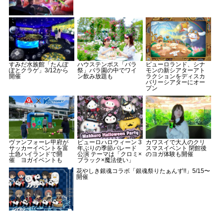
すみだ水族館「たんぽ
ハウステンボス「バラ
ピューロランド、シナ
ぽとクラゲ」3/12から
祭」バラ園の中でワイ
モンの新シアターアト
開催
ン飲み放題も
ラクションをディスカ
バリーシアターにオー
プン
ヴァンフォーレ甲府が
ピューロハロウィーン 3
カワスイで大人のクリ
サッカーイベントを富
年ぶりの季節パレード
スマスイベント 閉館後
士急ハイランドで開
公演 テーマは「クロミ×
のヨガ体験も開催
催 ヨガイベントも
ブラック×魔法使い」
花やしき銀魂コラボ「銀魂祭りたぁんず!!」5/15〜
開催