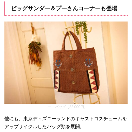
ーリゾート・サーキュ
レーティングスマイ
ビッグサンダー＆プーさんコーナーも登場
ル」発売
トートバッグ（22,000円）
他にも、東京ディズニーランドのキャストコスチュームを
アップサイクルしたバッグ類を展開。