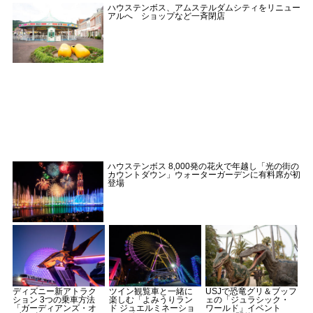
ハウステンボス、アムステルダムシティをリニュー
アルへ ショップなど一斉閉店
ハウステンボス 8,000発の花火で年越し「光の街の
カウントダウン」ウォーターガーデンに有料席が初
登場
ディズニー新アトラク
ツイン観覧車と一緒に
USJで恐竜グリ＆ブッフ
ション 3つの乗車方法
楽しむ「よみうりラン
ェの「ジュラシック・
「ガーディアンズ・オ
ド ジュエルミネーショ
ワールド」イベント