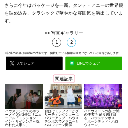
さらに今年はパッケージを一新。タンテ・アニーの世界観
を詰め込み、クラシックで華やかな雰囲気を演出していま
す。
>> 写真ギャラリー
1
2
※記事の内容は取材時の情報です。掲載している情報が変更になっている場合があります。
Xでシェア
LINEでシェア
関連記事
ハウステンボスのホラ
おばけミッフィーがグ
ハロウィーンの夜は“闇
ーメイズが2倍にリニュ
リーティングショーに
の使者”と踊り逃げ回
ーアル「ミッション・
パワーアップ ハウス
る ハウステンボス
イン・サイレンス～呪
テンボスでメラニーと
「ホーンテッド・ハロ
われた人形～」
ハロウィーン開催
ウィーン」