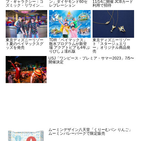
ブ・ギャラクシー：コ
ン」ダイヤモンド60セ
11/14に開催 JCBカード
ズミック・リワイン
レブレーション
利用で招待
ド」
東京ディズニーリゾー
TDR「ベイマックス」
東京ディズニーリゾー
ト夏のベイマックスグ
散水プログラムが新登
ト「スタージュエリ
ッズを発売
場 アクアトピアも4年ぶ
ー」オリジナル商品発
りびしょ濡れ版
売
USJ「ワンピース・プレミア・サマー2023」7/5〜
開催決定
ムーミンデザイン八天堂「くりーむパン りんご」
ムーミンバレーパークで限定販売